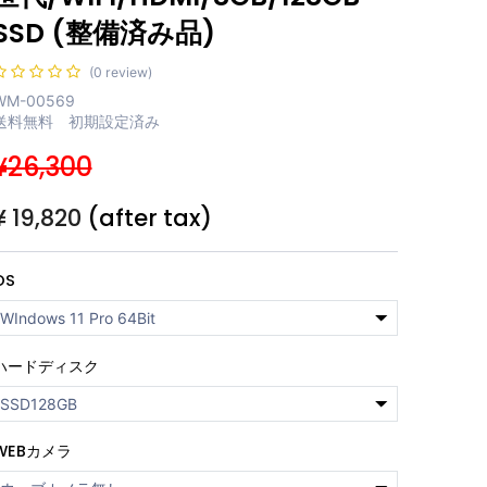
SSD (整備済み品)
(0 review)
WM-00569
送料無料 初期設定済み
¥26,300
¥
19,820
(after tax)
OS
ハードディスク
WEBカメラ