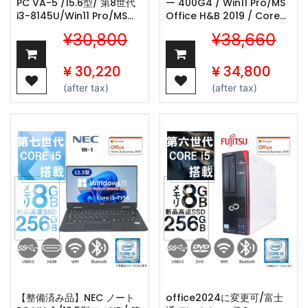
PC VA-5 /15.6型/ 第8世代
ー 400G4 / Win11 Pro/MS
i3-8145U/Win11 Pro/MS
Office H&B 2019 / Core
Office H&B 2019 /wajunの
i5-8500T /
¥30,800
¥38,660
WIFI/Bluetooth/8GB/256GB
WIFI/Bluetooth / 8GB /
SSD
256GB SSD
¥
30,220
¥
34,800
(after tax)
(after tax)
【整備済み品】NEC ノート
office2024に変更可/富士