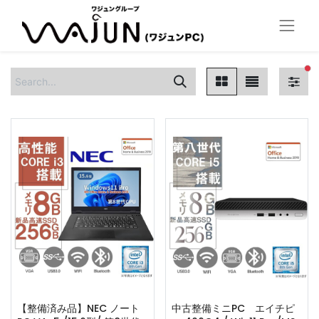
fi
【整備済み品】NEC ノート
中古整備ミニPC エイチピ