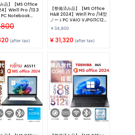
品】【MS Office
【整備済み品】【MS Office
4】Win11 Pro /13.3
H&B 2024】Win11 Pro /14型
PC Notebook
ノートPC VAIO VJPG11C12N
Core i7-8550U
,800
/ Core i5-8250U /Webカメ
メラ/wajunの
￥34,800
ラ/wajunの
uetooth/16GB
wifi/Bluetooth/8GB
SSD
820
¥
31,320
(after tax)
(after tax)
/128GB SSD