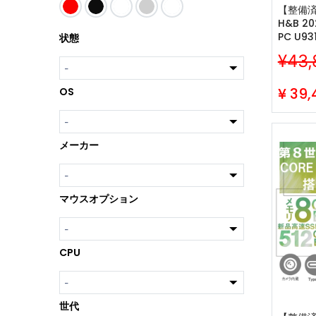
【整備済み
H&B 2
PC U931
状態
Pro/Co
¥43,
カメラ/
wifi/B
/256GB
¥
39,
OS
メーカー
マウスオプション
CPU
世代