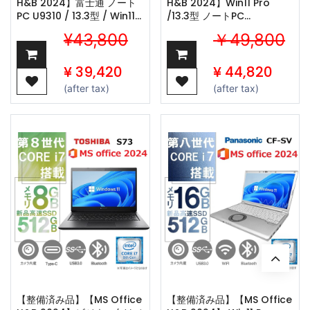
H&B 2024】富士通 ノート
H&B 2024】Win11 Pro
PC U9310 / 13.3型 / Win11
/13.3型 ノートPC
Pro/Core i7-10610U /Web
Notebook X360 / Core
¥43,800
￥49,800
カメラ/ワジュンの
i7-8550U /Webカメ
wifi/Bluetooth/8GB
ラ/wajunの
/256GB SSD
wifi/Bluetooth/16GB
¥
39,420
¥
44,820
/512GB SSD
(after tax)
(after tax)
【整備済み品】【MS Office
【整備済み品】【MS Office