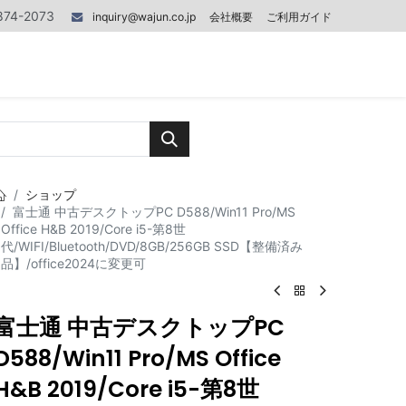
874-2073
inquiry@wajun.co.jp
会社概要
ご利用ガイド
0
0
記事
お問い合わせ
ショップ
富士通 中古デスクトップPC D588/Win11 Pro/MS
Office H&B 2019/Core i5-第8世
代/WIFI/Bluetooth/DVD/8GB/256GB SSD【整備済み
品】/office2024に変更可
富士通 中古デスクトップPC
D588/Win11 Pro/MS Office
H&B 2019/Core i5-第8世