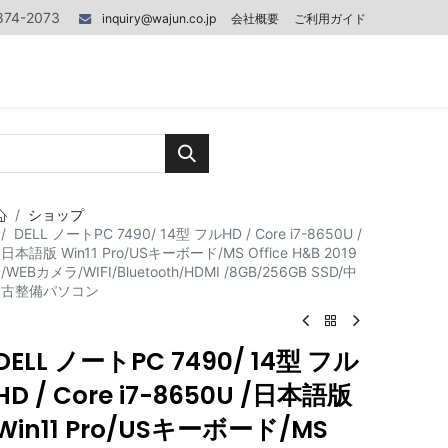
874-2073
inquiry@wajun.co.jp
会社概要
ご利用ガイド
0
0
記事
お問い合わせ
ショップ
DELL ノートPC 7490/ 14型 フルHD / Core i7-8650U /
日本語版 Win11 Pro/USキーボード/MS Office H&B 2019
/WEBカメラ/WIFI/Bluetooth/HDMI /8GB/256GB SSD/中
古整備パソコン
DELL ノートPC 7490/ 14型 フル
HD / Core i7-8650U /日本語版
Win11 Pro/USキーボード/MS