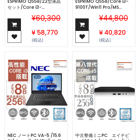
ESPRIMO Q558/22型液晶
ESPRIMO Q558/Core i3-
セット/Core i3-
9100T/Win11 Pro/MS
9100T/Win11 Pro/MS
Office 2024
¥60,300
¥44,800
Office 2024
/WIFI/Bluetooth/8GB/256GB
/WIFI/Bluetooth/16GB/512GB
SSD
SSD
¥
58,770
¥
40,820
(税込)
(税込)
NEC ノートPC VA-5 /15.6
中古整備ミニPC エイチピ