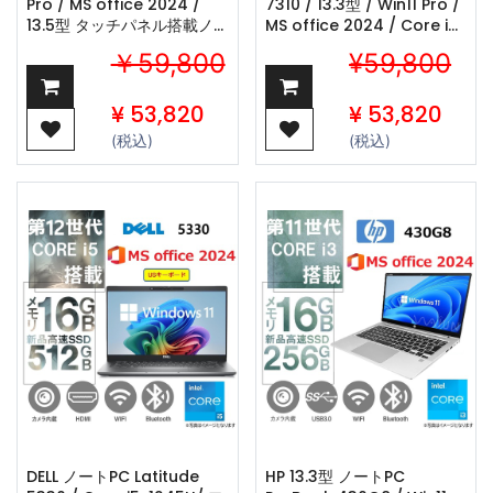
Pro / MS office 2024 /
7310 / 13.3型 / Win11 Pro /
13.5型 タッチパネル搭載ノ
MS office 2024 / Core i5-
ートPC /Core i5-
10310U/Webカメ
￥59,800
¥59,800
1035G7/Webカメ
ラ/wifi/Bluetooth/16GB
ラ/wifi/Bluetooth / 8GB /
/256GB SSD/中古整備PC
256GB SSD / 中古整備品
¥
53,820
¥
53,820
(税込)
(税込)
DELL ノートPC Latitude
HP 13.3型 ノートPC