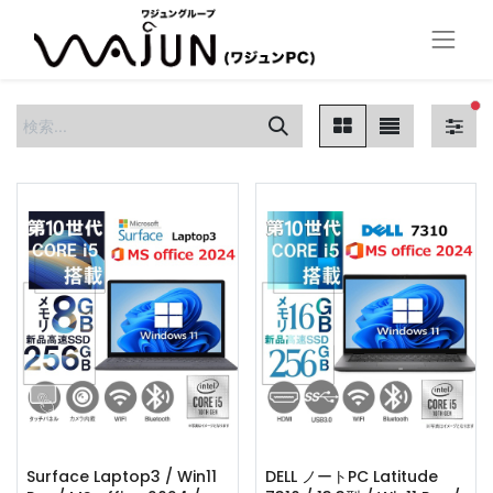
フ
Surface Laptop3 / Win11
DELL ノートPC Latitude