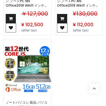
ン ノートPC MS
ン ノートPC MS
Office2019 Win11 インテル
Office2019 Win11 インテル
第12世代 Corei5 メモリ
第10世代 Corei9 メモリ
￥127,900
¥130,000
16GB SSD512GB 15.6型 IPS
16GB SSD512GB 15.6型 IPS
液晶 Webカメ
液晶 Webカメ
ラ/WIFI/Bluetooth Pro X11
ラ/WIFI/Bluetooth Pro X11
¥
102,500
¥
112,000
(after tax)
(after tax)
ノートパソコン 新品 パソコ