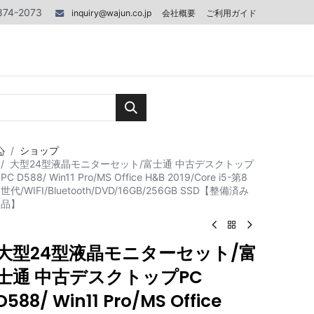
874-2073
inquiry@wajun.co.jp
会社概要
ご利用ガイド
0
0
記事
お問い合わせ
ショップ
大型24型液晶モニターセット/富士通 中古デスクトップ
PC D588/ Win11 Pro/MS Office H&B 2019/Core i5-第8
世代/WIFI/Bluetooth/DVD/16GB/256GB SSD【整備済み
品】
大型24型液晶モニターセット/富
士通 中古デスクトップPC
D588/ Win11 Pro/MS Office