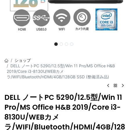
ショップ
DELL ノートPC 5290/12.5型/Win 11 Pro/MS Office H&B
2019/Core i3-8130U/WEBカメ
ラ/WIFI/Bluetooth/HDMI/4GB/128GB SSD (整備済み品)
DELL ノートPC 5290/12.5型/Win 11
Pro/MS Office H&B 2019/Core i3-
8130U/WEBカメ
ラ/WIFI/Bluetooth/HDMI/4GB/128