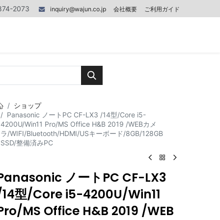
874-2073
inquiry@wajun.co.jp
会社概要
ご利用ガイド
0
0
記事
お問い合わせ
ショップ
Panasonic ノートPC CF-LX3 /14型/Core i5-
4200U/Win11 Pro/MS Office H&B 2019 /WEBカメ
ラ/WIFI/Bluetooth/HDMI/USキーボード/8GB/128GB
SSD/整備済みPC
Panasonic ノートPC CF-LX3
/14型/Core i5-4200U/Win11
Pro/MS Office H&B 2019 /WEB