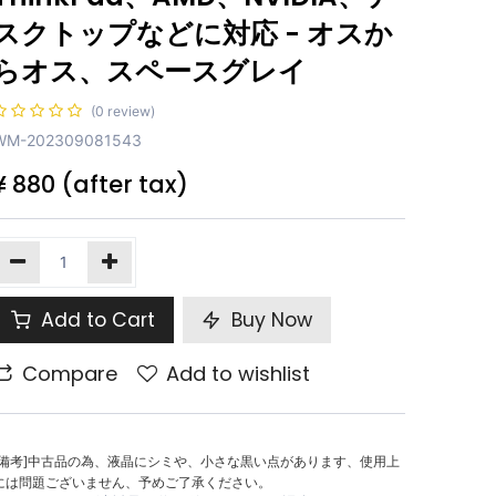
スクトップなどに対応 - オスか
らオス、スペースグレイ
(0 review)
WM-202309081543
¥
880
(after tax)
Add to Cart
Buy Now
Compare
Add to wishlist
[備考]中古品の為、液晶にシミや、小さな黒い点があります、使用上
には問題ございません、予めご了承ください。