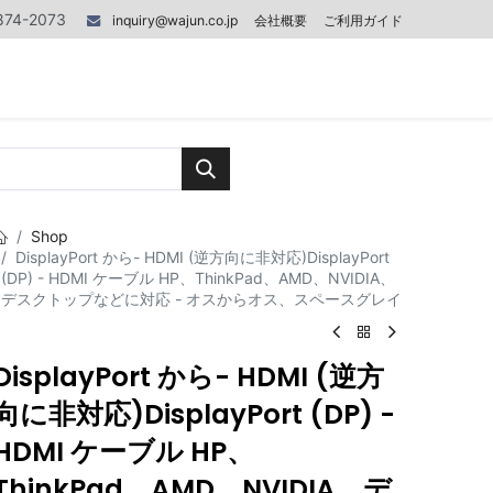
874-2073
inquiry@wajun.co.jp
会社概要
ご利用ガイド
0
0
記事
Contact us
Shop
DisplayPort から- HDMI (逆方向に非対応)DisplayPort
(DP) - HDMI ケーブル HP、ThinkPad、AMD、NVIDIA、
デスクトップなどに対応 - オスからオス、スペースグレイ
DisplayPort から- HDMI (逆方
向に非対応)DisplayPort (DP) -
HDMI ケーブル HP、
ThinkPad、AMD、NVIDIA、デ