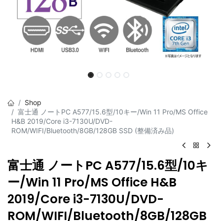
Shop
富士通 ノートPC A577/15.6型/10キー/Win 11 Pro/MS Office
H&B 2019/Core i3-7130U/DVD-
ROM/WIFI/Bluetooth/8GB/128GB SSD (整備済み品)
富士通 ノートPC A577/15.6型/10キ
ー/Win 11 Pro/MS Office H&B
2019/Core i3-7130U/DVD-
ROM/WIFI/Bluetooth/8GB/128GB