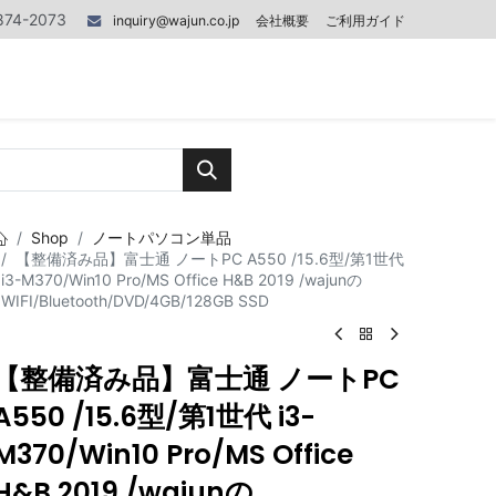
874-2073
inquiry@wajun.co.jp
会社概要
ご利用ガイド
0
0
記事
Contact us
Shop
ノートパソコン単品
【整備済み品】富士通 ノートPC A550 /15.6型/第1世代
i3-M370/Win10 Pro/MS Office H&B 2019 /wajunの
WIFI/Bluetooth/DVD/4GB/128GB SSD
【整備済み品】富士通 ノートPC
A550 /15.6型/第1世代 i3-
M370/Win10 Pro/MS Office
H&B 2019 /wajunの