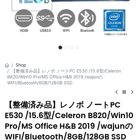
Shop
【整備済み品】レノボ ノートPC E530 /15.6型/Celeron
B820/Win10 Pro/MS Office H&B 2019 /wajunの
WIFI/Bluetooth/8GB/128GB SSD
【整備済み品】レノボ ノートPC
E530 /15.6型/Celeron B820/Win10
Pro/MS Office H&B 2019 /wajunの
WIFI/Bluetooth/8GB/128GB SSD