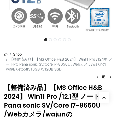
Shop
【整備済み品】【MS Office H&B 2024】 Win11 Pro /12.1型 ノ
ートPC Pana sonic SV/Core i7-8650U /Webカメラ/wajunの
wifi/Bluetooth/16GB /512GB SSD
【整備済み品】【MS Office H&B
2024】 Win11 Pro /12.1型 ノートPC
Pana sonic SV/Core i7-8650U
/Webカメラ/wajunの