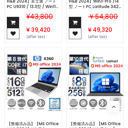
H&B 2024】富士通 ノート
H&B 2024】Win11 Pro /14
PC U9310 / 13.3型 / Win11
型 ノートPC Latitude 3420
Pro/Core i7-10610U /Web
/ Core i5-1145G7/Webカ
¥43,800
￥54,800
カメラ/ワジュンの
メラ/wajunの
wifi/Bluetooth/8GB
wifi/Bluetooth/8GB
/256GB SSD
/256GB SSD
¥
39,420
¥
49,320
(after tax)
(after tax)
【整備済み品】【MS Office
【整備済み品】【MS Office