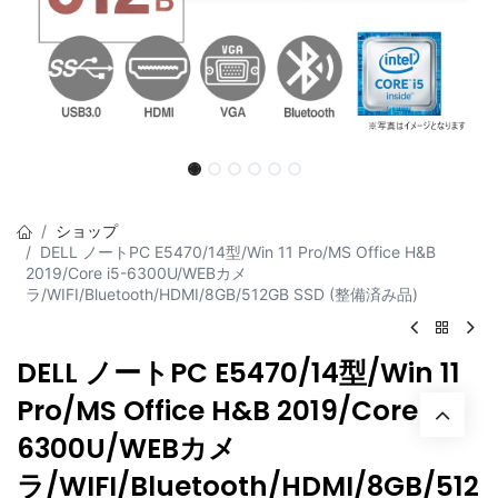
ショップ
DELL ノートPC E5470/14型/Win 11 Pro/MS Office H&B
2019/Core i5-6300U/WEBカメ
ラ/WIFI/Bluetooth/HDMI/8GB/512GB SSD (整備済み品)
DELL ノートPC E5470/14型/Win 11
Pro/MS Office H&B 2019/Core i5-
6300U/WEBカメ
ラ/WIFI/Bluetooth/HDMI/8GB/512