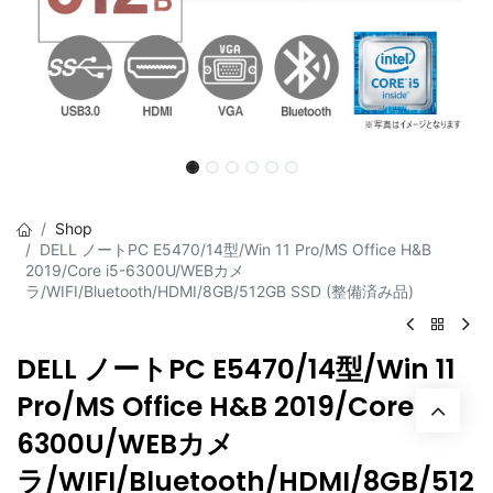
Shop
DELL ノートPC E5470/14型/Win 11 Pro/MS Office H&B
2019/Core i5-6300U/WEBカメ
ラ/WIFI/Bluetooth/HDMI/8GB/512GB SSD (整備済み品)
DELL ノートPC E5470/14型/Win 11
Pro/MS Office H&B 2019/Core i5-
6300U/WEBカメ
ラ/WIFI/Bluetooth/HDMI/8GB/512